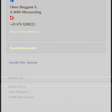
Obere Berggasse 9,
A-8680 Mürzzuschlag
+43 676 9288223
http://www.filmen.at
Kontaktformular
Aktuelle Seite:
Startseite
Eine E-Mail senden
FILMEN.AT
*
Benötigtes Feld
Helmut Oberer
Obere Berggasse 9
Name
*
A 8680 Mürzzuschlag