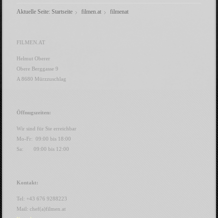
Aktuelle Seite:
Startseite
filmen.at
filmenat
FILMEN.AT
Helmut Oberer
Obere Berggasse 9
A 8680 Mürzzuschlag
Öffnugszeiten:
Wir sind für Sie erreichbar
Mo-Fr: 09:00 bis 18:00
Sa: 09:00 bis 12:00
Kontakt:
Tel: +43 676 9288223
Mail: chef(a)filmen.at