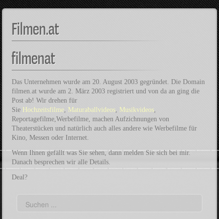
Filmen.at
filmenat
Das Unternehmen wurde am 20. August 2003 gegründet. Die Domain
filmen.at wurde am 2. März 2003 registriert und von da an ging die
Post ab! Wir drehen für
Sie
Hochzeitsfilme
,
Maturaballvideos
,
Musikvideos
,
Reportagefilme,Werbefilme, machen Aufzichnungen von
Theaterstücken und natürlich auch alles andere wie Werbefilme für
Kino, Messen oder Internet.
Wenn Ihnen gefällt was Sie sehen, dann melden Sie sich bei mir.
Danach besprechen wir alle Details.
Deal?